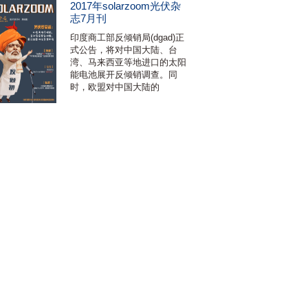
2017年solarzoom光伏杂
志7月刊
印度商工部反倾销局(dgad)正
式公告，将对中国大陆、台
湾、马来西亚等地进口的太阳
能电池展开反倾销调查。同
时，欧盟对中国大陆的