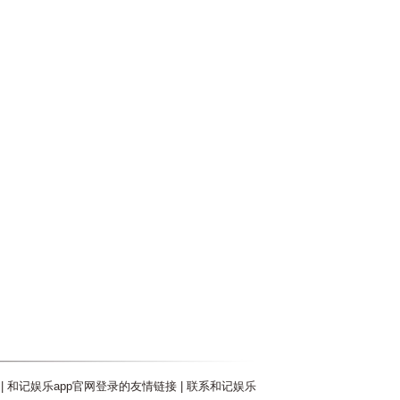
|
和记娱乐app官网登录的友情链接
|
联系和记娱乐