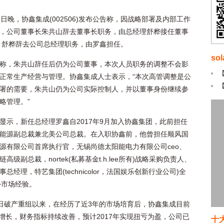
5日晚，协鑫集成(002506)发布公告称，因战略部署及内部工作
，公司董事长朱共山辞去董事长职务，由总经理舒桦接任董事
，舒桦辞去公司总经理职务，由罗鑫担任。
so
称，朱共山辞任后仍为公司董事，本次人员职务的调整不会影
【
正常生产经营与管理。协鑫集成人士表示，“本次高管调整是公
【
署的需要，朱共山仍为公司实际控制人，并以董事身份继续参
略管理。”
显示，新任总经理罗鑫自2017年9月加入协鑫集团，此前担任
能源副总裁兼北美公司总裁。在入职协鑫前，他曾担任顺风国
源有限公司首席执行官，无锡尚德太阳能电力有限公司ceo、
高级副总裁，nortek(私募基金t.h.lee所有)战略采购负责人、
总经理，特艺集团(technicolor，法国娱乐创新行业公司)全
外市场经验。
t超日破产重组以来，在经历了近3年的市场培育后，协鑫集成目前
增长，财务指标持续改善，预计2017年实现扭亏为盈，公司已
十