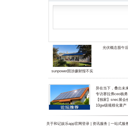
光伏概念股午
sunpower因涉嫌财报不实
异在当下，叠出未来 
专访赛拉弗ceo杨
【独家】snec展
10gw级规模化量产
关于和记娱乐app官网登录
|
资讯服务
|
一站式服