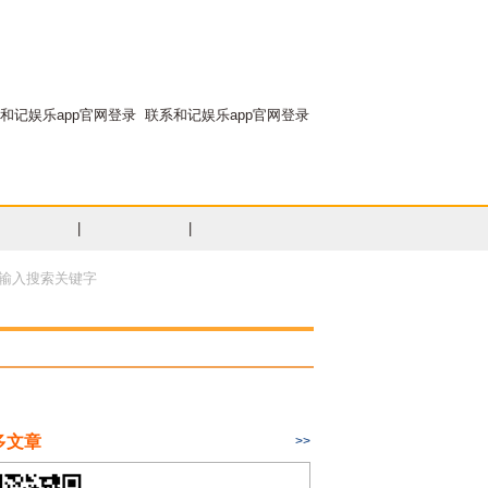
和记娱乐app官网登录
联系和记娱乐app官网登录
|
|
多文章
>>