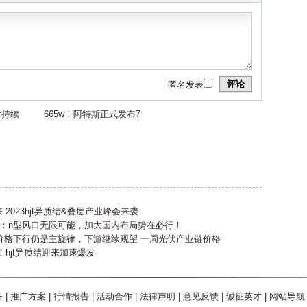
评论
匿名发表
后持续
665w！阿特斯正式发布7
2023hjt异质结&叠层产业峰会来袭
勇：n型风口无限可能，加大国内布局势在必行！
会价格下行仍是主旋律，下游继续观望 一周光伏产业链价格
！hjt异质结迎来加速爆发
务
|
推广方案
|
行情报告
|
活动合作
|
法律声明
|
意见反馈
|
诚征英才
|
网站导航