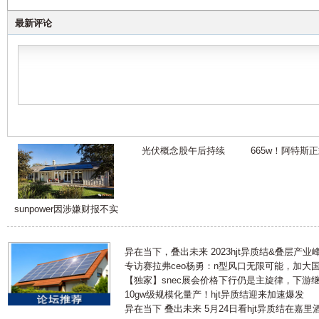
最新评论
光伏概念股午后持续
665w！阿特斯
sunpower因涉嫌财报不实
异在当下，叠出未来 2023hjt异质结&叠层产业
专访赛拉弗ceo杨勇：n型风口无限可能，加大
【独家】snec展会价格下行仍是主旋律，下游
10gw级规模化量产！hjt异质结迎来加速爆发
异在当下 叠出未来 5月24日看hjt异质结在嘉