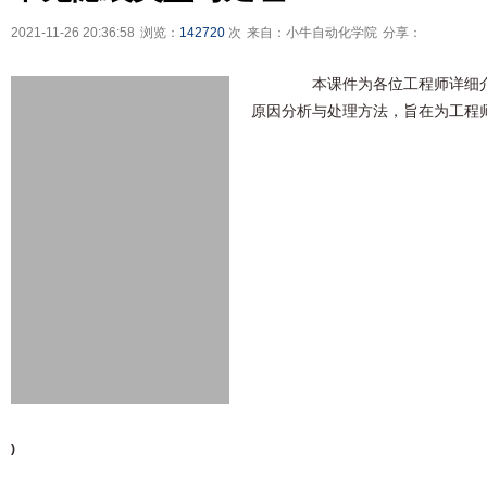
2021-11-26 20:36:58
浏览：
142720
次
来自：小牛自动化学院
分享：
本课件为各位工程师详细介绍
原因分析与处理方法，旨在为工程师
)