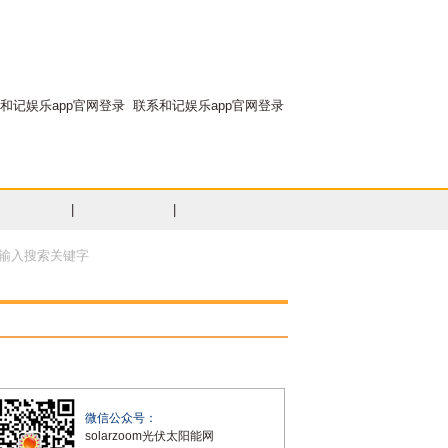
和记娱乐app官网登录
联系和记娱乐app官网登录
|
|
微信公众号：
solarzoom光伏太阳能网