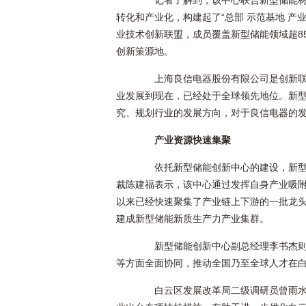
转化和产业化，构建起了“总部 示范基地 产
业技术创新联盟，成员覆盖新型储能领域超8
创新策源地。
上海良信电器股份有限公司是创新联盟
业发展到现在，已经处于全球领先地位。新
究、规划行业的发展方向，对于良信电器的
产业资源快速集聚
依托新型储能创新中心的建设，新型储
裁陈建福表示，该中心通过发挥自身产业吸
以来已经快速聚集了产业链上下游的一批龙
建成新型储能新质生产力产业集群。
新型储能创新中心副总经理李书杰则提
等方面全面协同，推动全国乃至全球人才在
白云区发展改革局二级调研员曾雨水表