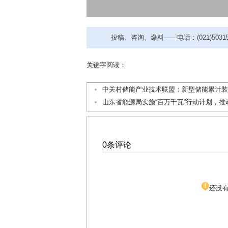
投稿、咨询、爆料——电话：(021)50315
关键字阅读：
中关村储能产业技术联盟：新型储能累计装机
山东省能源局实施“百万千瓦”行动计划，
0条评论
还没