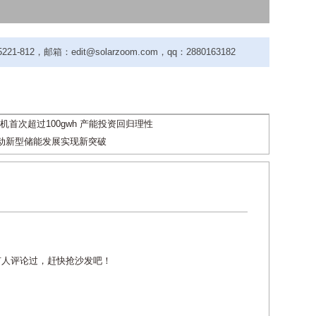
221-812，邮箱：
edit@solarzoom.com
，qq：2880163182
首次超过100gwh 产能投资回归理性
推动新型储能发展实现新突破
有人评论过，赶快抢沙发吧！