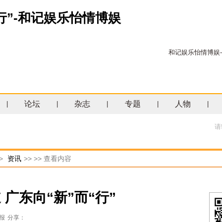
行”-和记娱乐怡情博娱
和记娱乐怡情博娱-
论坛
杂志
专题
人物
|
|
|
|
|
>
资讯
>> >>
查看内容
广东向“新”而“行”
报
分享：