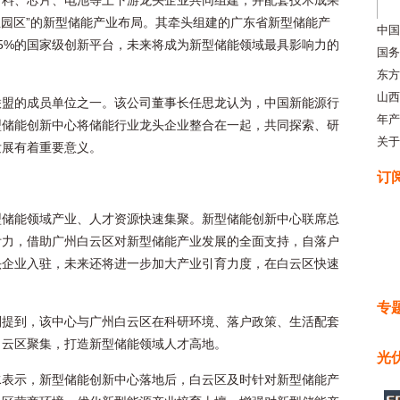
业园区”的新型储能产业布局。其牵头组建的广东省新型储能产
中国
5%的国家级创新平台，未来将成为新型储能领域最具影响力的
国务
东方
山西
的成员单位之一。该公司董事长任思龙认为，中国新能源行
年产
型储能创新中心将储能行业龙头企业整合在一起，共同探索、研
关于
发展有着重要意义。
订
能领域产业、人才资源快速集聚。新型储能创新中心联席总
附力，借助广州白云区对新型储能产业发展的全面支持，自落户
头企业入驻，未来还将进一步加大产业引育力度，在白云区快速
专
到，该中心与广州白云区在科研环境、落户政策、生活配套
白云区聚集，打造新型储能领域人才高地。
光
示，新型储能创新中心落地后，白云区及时针对新型储能产