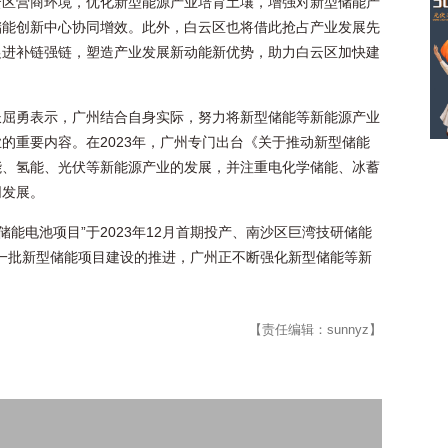
云区营商环境，优化新型能源产业培育土壤，增强对新型储能产
储能创新中心协同增效。此外，白云区也将借此抢占产业发展先
促进补链强链，塑造产业发展新动能新优势，助力白云区加快建
勇表示，广州结合自身实际，努力将新型储能等新能源产业
的重要内容。在2023年，广州专门出台《关于推动新型储能
能、氢能、光伏等新能源产业的发展，并注重电化学储能、冰蓄
同发展。
能电池项目”于2023年12月首期投产、南沙区巨湾技研储能
产等一批新型储能项目建设的推进，广州正不断强化新型储能等新
【责任编辑：sunnyz】