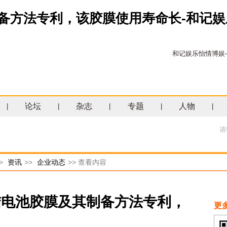
备方法专利，该胶膜使用寿命长-和记娱
和记娱乐怡情博娱-
论坛
杂志
专题
人物
|
|
|
|
|
>
资讯
>>
企业动态
>>
查看内容
结电池胶膜及其制备方法专利，
更