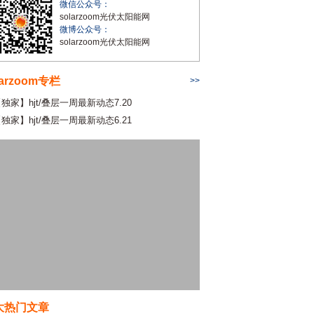
微信公众号：
solarzoom光伏太阳能网
微博公众号：
solarzoom光伏太阳能网
larzoom专栏
>>
独家】hjt/叠层一周最新动态7.20
独家】hjt/叠层一周最新动态6.21
大热门文章