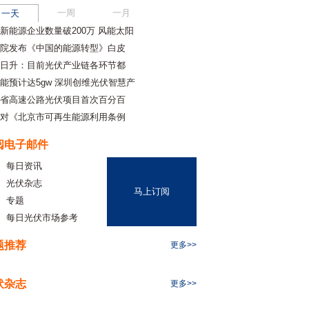
一周
一月
一天
新能源企业数量破200万 风能太阳
院发布《中国的能源转型》白皮
日升：目前光伏产业链各环节都
能预计达5gw 深圳创维光伏智慧产
省高速公路光伏项目首次百分百
对《北京市可再生能源利用条例
阅电子邮件
每日资讯
光伏杂志
马上订阅
专题
每日光伏市场参考
题推荐
更多>>
伏杂志
更多>>