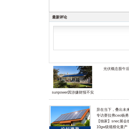
最新评论
光伏概念股午
sunpower因涉嫌财报不实
异在当下，叠出未来 
专访赛拉弗ceo杨
【独家】snec展
10gw级规模化量产