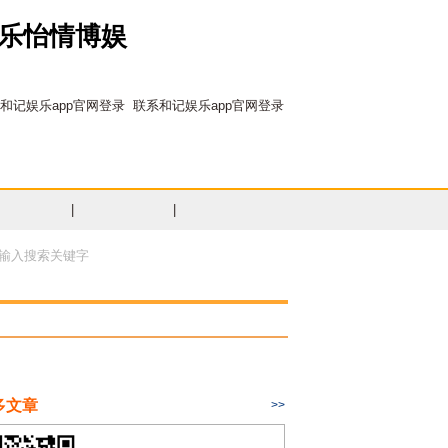
乐怡情博娱
和记娱乐app官网登录
联系和记娱乐app官网登录
|
|
多文章
>>